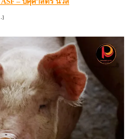
SF – ปศุศาสตร์ นิวส์
…]