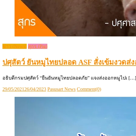
ข่าว (News)
สุกร (Pig)
ปศุสัตว์ ยันหมูไทยปลอด ASF สั่งเข้มงวดส
อธิบดีกรมปศุสัตว์ “ยืนยันหมูไทยปลอดภัย” แจงส่งออกหมูไปเ […
Posted
Author
29/05/2021
26/04/2023
Pasusart News
Comment(0)
on