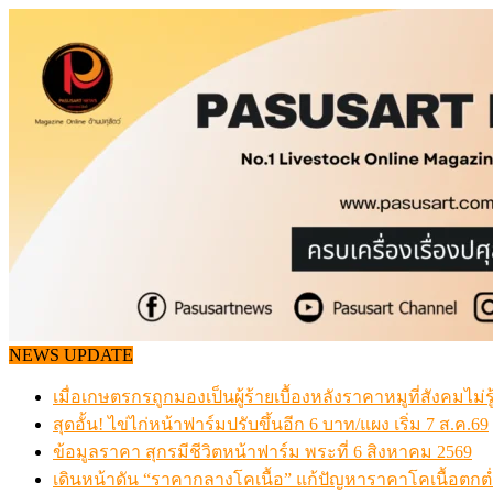
Skip
to
content
NEWS UPDATE
เมื่อเกษตรกรถูกมองเป็นผู้ร้ายเบื้องหลังราคาหมูที่สังคมไม่รู
สุดอั้น! ไข่ไก่หน้าฟาร์มปรับขึ้นอีก 6 บาท/แผง เริ่ม 7 ส.ค.69
ข้อมูลราคา สุกรมีชีวิตหน้าฟาร์ม พระที่ 6 สิงหาคม 2569
เดินหน้าดัน “ราคากลางโคเนื้อ” แก้ปัญหาราคาโคเนื้อตกต