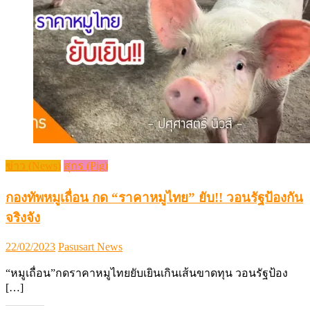
ข่าว (News)
สุกร (Pig)
กองทัพหมูเถื่อน กด “ราคาหมูไทย” ยับ!! วอนรัฐป้องกัน
จริงจัง
Posted
Author
22/02/2023
Pasusart News
on
“หมูเถื่อน”กดราคาหมูไทยยับเยินเกินเส้นขาดทุน วอนรัฐป้อง
[…]