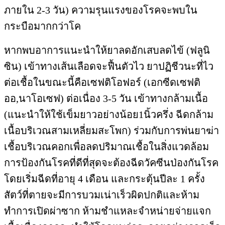
ภายใน 2-3 วัน) ความรุนแรงของโรคจะพบใน
กระบือมากกว่าโค
หากพบอาการแนะนำให้ยาลดอักเสบลดไข้ (ฟลูนิ
ซิน) เข้าทางเส้นเลือดจะฟื้นตัวไว ยาปฏิชีวนะที่ไว
ต่อเชื้อในขณะนี้คือเซฟติโอฟอร์ (เอกซีดเซฟติ
ออ,นาโอเซฟ) ต่อเนื่อง 3-5 วัน เข้าทางกล้ามเนื้อ
(แนะนำให้ใช้เข็มยาวอย่างน้อย1นิ้วครึ่ง ฉีดกล้าม
เนื้อบริเวณสามเหลี่ยมสะโพก) ร่วมกับการพ่นยาฆ่า
เชื้อบริเวณคอกเพื่อลดปริมาณเชื้อในสิ่งแวดล้อม
การป้องกันโรคที่ดีที่สุดจะต้องฉีดวัคซีนป่องกันโรค
โดยเริ่มฉีดที่อายุ 4 เดือน และกระตุ้นปีละ 1 ครั้ง
สัตว์ที่ตายจะมีการบวมเน่าเร็วผิดปกติและห้าม
ทำการเปิดผ่าซาก ห้ามชำแหละจำหน่ายจ่ายแจก