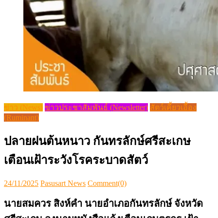
ข่าว (News)
ข่าวประชาสัมพันธ์ (Newsletter)
สัตว์เคี้ยวเอื้อง
(Ruminant)
ปลายฝนต้นหนาว กันทรลักษ์ศรีสะเกษ
เตือนเฝ้าระวังโรคระบาดสัตว์
Posted
Author
24/11/2025
Pasusart News
Comment(0)
on
นายสมควร สิงห์คำ นายอำเภอกันทรลักษ์ จังหวัด