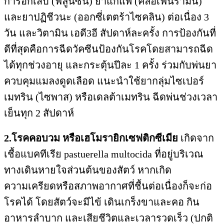
การอักเสบ (ฟลูนิซิน) ยาแก้แพ้ (คลอเฟนิรามีน)
และยาปฏิชีวนะ (ออกซี่เตตร้าไซคลิน) ต่อเนื่อง 3
วัน และวิตามิน เอดี3อี สัปดาห์ละครั้ง การป้องกันที่
ดีที่สุดคือการฉีดวัคซีนป้องกันโรคโดยสามารถฉีด
ได้ทุกช่วงอายุ และกระตุ้นปีละ 1 ครั้ง ร่วมกับพ่นยา
ควบคุมแมลงดูดเลือด แนะนำใช้ยากลุ่มไซเปอร์
เมทริน (ไซพาส) หรือเดลต้าเมทริน ฉีดพ่นช่วงเวลา
เย็นทุก 2 สัปดาห์
2.โรคคอบวม หรือเฮโมรายิกเซฟติกซีเมีย
เกิดจาก
เชื้อแบคทีเรีย pastuerella multocida ที่อยู่บริเวณ
ทางเดินหายใจส่วนต้นของสัตว์ หากเกิด
ความเครียดหรือสภาพอากาศที่ชื้นต่อเนื่องก็จะก่อ
โรคได้ โดยสัตว์จะมีไข้ เดินเกร็งขาและคอ กิน
อาหารลำบาก และเสียชีวิตและเวลารวดเร็ว (ปกติ