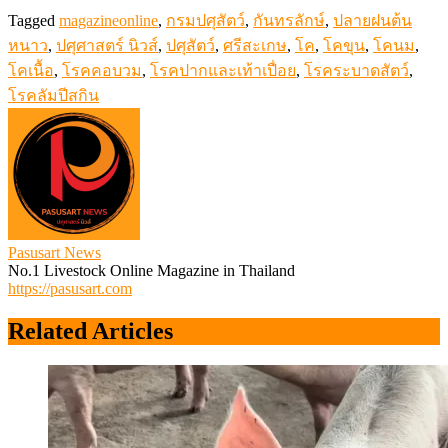
Tagged
magazineonline
,
กรมปศุสัตว์
,
กันทรลักษ์
,
ปลายฝนต้น
หนาว
,
ปศุศาสตร์ นิวส์
,
ปศุสัตว์
,
ศรีสะเกษ
,
โค
,
โคขุน
,
โคนม
,
โคเนื้อ
,
โรคคอบวม
,
โรคปากและเท้าเปื่อย
,
โรคระบาดสัตว์
,
โรคลัมปีสกิน
Pasusart News
No.1 Livestock Online Magazine in Thailand
https://pasusart.com
Related Articles