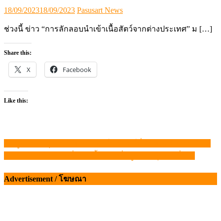
Posted
Author
18/09/2023
18/09/2023
Pasusart News
on
ช่วงนี้ ข่าว “การลักลอบนำเข้าเนื้อสัตว์จากต่างประเทศ” ม […]
Share this:
X
Facebook
Like this:
ข้อมูลราคา สุกรมีชีวิตหน้าฟาร์ม จันทร์ที่ 24 พฤศจิกายน 2568
แนะแนว
MLA เดินหน้าขับเคลื่อน “เนื้อออสซี่” สู่ความคุ้มค่า-ยั่งยืน
เรื่อง
Advertisement / โฆษณา