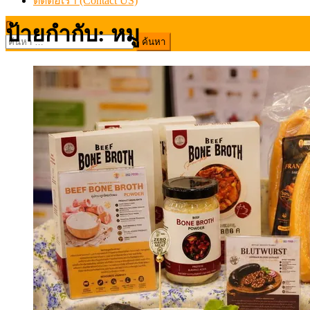
ติดต่อเรา (Contact US)
ป้ายกำกับ:
หมู
ค้นหา
สำหรับ: