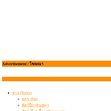
เมื่อเกษตรกรถูกมองเป็นผู้ร้ายเบื้องหลังราคาหมูที่สังคมไม่รู
Advertisement / โฆษณา
ข่าว (News)
สุกร (Pig)
สัตว์ปีก (Poultry)