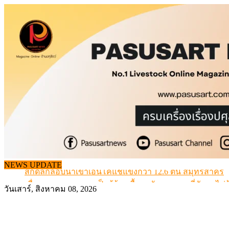
Skip
to
content
สกัดลักลอบนำเข้าเอ็นโคแช่แข็งกว่า 12.6 ตัน สมุทรสาคร
NEWS UPDATE
เมื่อเกษตรกรถูกมองเป็นผู้ร้ายเบื้องหลังราคาหมูที่สังคมไม่รู
สุดอั้น! ไข่ไก่หน้าฟาร์มปรับขึ้นอีก 6 บาท/แผง เริ่ม 7 ส.ค.69
วันเสาร์, สิงหาคม 08, 2026
ข้อมูลราคา สุกรมีชีวิตหน้าฟาร์ม พระที่ 6 สิงหาคม 2569
เดินหน้าดัน “ราคากลางโคเนื้อ” แก้ปัญหาราคาโคเนื้อตกต
สกัดลักลอบนำเข้าเอ็นโคแช่แข็งกว่า 12.6 ตัน สมุทรสาคร