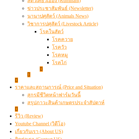
สัตว์เคี้ยวเอื้อง (Ruminant)
ข่าวประชาสัมพันธ์ (Newsletter)
นานาปศุสัตว์ (Animals News)
วิชาการปศุสัตว์ (Livestock Article)
โรคในสัตว์
โรคควาย
โรควัว
โรคหมู
โรคไก่
ราคาและสถานการณ์ (Price and Situation)
สุกรมีชีวิตหน้าฟาร์มวันนี้
สรุปภาวะสินค้าเกษตรประจำสัปดาห์
รีวิว (Review)
Youtube Channel (วิดีโอ)
เกี่ยวกับเรา (About US)