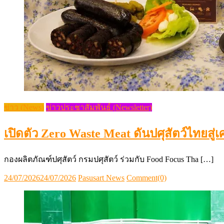
ข่าว (News)
ข่าวประชาสัมพันธ์ (Newsletter)
เปิดตัว Zero Waste Meat ดันปศุสัตว์ไทยสู่
กองผลิตภัณฑ์ปศุสัตว์ กรมปศุสัตว์ ร่วมกับ Food Focus Tha […]
Posted
Author
24/07/2026
24/07/2026
Pasusart News
Comment(0)
on